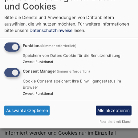
und Cookies
zu gewährleisten.
Auf dieser Seite verwenden wir ein „Session-Cookie“,
Bitte die Dienste und Anwendungen von Drittanbietern
auswählen, die wir nutzen möchten.
Für weitere Informationen
das nach einer festgelegten Zeit gelöscht wird. Ein
bitte unsere
Datenschutzhinweise
lesen.
Session-Cookie enthält lediglich eine zufällige
Buchstaben-Zahlenkombination (z.B:
Funktional
„VZRBVwC33hl4B0opOCiGo9Hi7i1Qf4KyCur2DXnp4Zk“),
(immer erforderlich)
über die die Website feststellen kann, welche
Speichern von Daten: Cookie für die Benutzersitzung
Seitenaufrufe vom gleichen Nutzer kommen. So gehen
Zweck
:
Funktional
beispielsweise Einträge in Suchformularen nicht
Consent Manager
(immer erforderlich)
verloren. Ein weiteres Cookie, das ca. 1 Jahr gültig ist,
Cookie Consent speichert Ihre Einwilligungsstatus im
speichert, ob Sie der Nutzung von Cookies oder der
Browser
Anzeige externer Inhalte zugestimmt haben (‚Cookie-
Zweck
:
Funktional
Consent’). So müssen wir Sie nicht bei jedem Besuch
erneut fragen.
Auswahl akzeptieren
Alle akzeptieren
Sie haben die Möglichkeit, Ihren Browser so
Realisiert mit Klaro!
einzustellen, dass Sie über das Setzen von Cookies
informiert werden und Cookies nur im Einzelfall