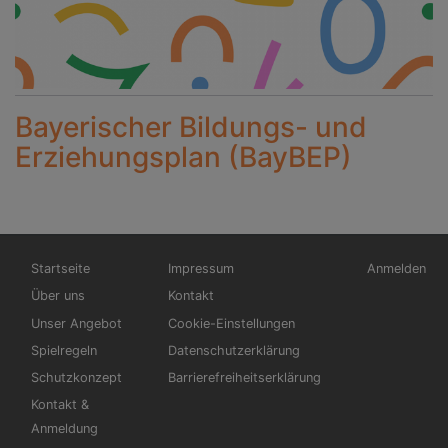
Bayerischer Bildungs- und
Erziehungsplan (BayBEP)
Hauptnavigation
Fußbereichsmenü
Benutzerme
Startseite
Impressum
Anmelden
Über uns
Kontakt
Unser Angebot
Cookie-Einstellungen
Spielregeln
Datenschutzerklärung
Schutzkonzept
Barrierefreiheitserklärung
Kontakt &
Anmeldung