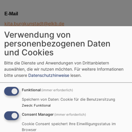
​​E-Mail
kita.burgkunstadt@elkb.de
Verwendung von
personenbezogenen Daten
Telefonnummern
und Cookies
Büro: 0 95 72 / 386099-10
Bitte die Dienste und Anwendungen von Drittanbietern
auswählen, die wir nutzen möchten.
Für weitere Informationen
Bistro: 0 95 72 /386099-11
bitte unsere
Datenschutzhinweise
lesen.
Atelier: 0 95 72 / 386099-12
Funktional
Bauraum: 0 95 72 / 386099-13
(immer erforderlich)
Speichern von Daten: Cookie für die Benutzersitzung
Rezeption: 0 95 72 / 386099-14
Zweck
:
Funktional
Büro Fachkraft Sprache/Inklusion: 09572/386099-17
Consent Manager
(immer erforderlich)
Cookie Consent speichert Ihre Einwilligungsstatus im
Browser
Sonnenkinder: 0 95 72 / 386099-15